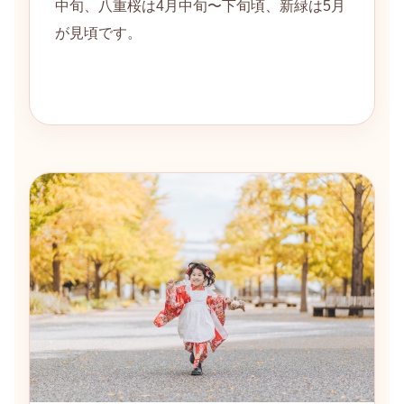
中旬、八重桜は4月中旬〜下旬頃、新緑は5月
が見頃です。