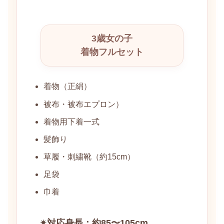
3歳女の子
着物フルセット
着物（正絹）
被布・被布エプロン）
着物用下着一式
髪飾り
草履・刺繍靴（約15cm）
足袋
巾着
✴︎対応身長：約85〜105cm