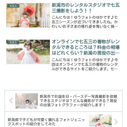
データ：100カット衣装：...
新潟市のレンタルスタジオで七五
七五三
三撮影をしよう！！
こんにちは！ゆうフォトのゆかです♪七
五三シーズンが近づいてきましたね。か
わいいお子さまの晴れ姿を悔いなく残せ
るように、親御さん達はあちこち調べて
いることかと思います。今回は新潟市江
南区にある、レンタルスタジオ「アンク
オンラインで七五三の着物がレン
七五三
ルぺぺ」さんでの七五三撮...
タルできるところは？料金の相場
はどれくらい？新潟の現役の出張
フォトグラファーがショップの紹
こんにちは！ゆうフォトのゆかです♪今
介！
回はオンラインで七五三の着物のレンタ
ルができるサイトをご紹介します。七五
三のレンタルお着物で悩んでいる方やレ
ンタルの料金の相場が気になる方はぜひ
参考にしてくださいね！e-きものレンタ
ル本店女の子は、淡い色...
新潟市でお誕生日・バースデー写真撮影を依頼
できるスタジオは？どんな撮影ができる？現役
の出張フォトグラファーが紹介します！
新潟県で子どもが可愛く撮れるフォトジェニッ
クスポットの紹介をしてみた