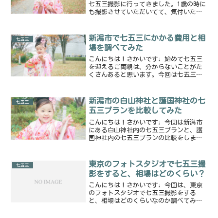
七五三撮影に行ってきました。1歳の時に
も撮影させていただいてて、気付いたら
もう3歳になっていました！びっくりで
す...！1歳の時も可愛かったのですが、
さらに可愛さが増していました♡名前を
新潟市で七五三にかかる費用と相
七五三
呼んだら可愛く振り...
場を調べてみた
こんにちは！さかいです♩始めて七五三
を迎えるご両親は、分からないことがた
くさんあると思います。今回は七五三の
時にかかる費用をまとめました。それぞ
れの相場もあるので、これから準備する
方は参考にしてみてください！神社での
新潟市の白山神社と護国神社の七
七五三
初穂料(ご祈祷、千歳飴な...
五三プランを比較してみた
こんにちは！さかいです♩今回は新潟市
にある白山神社内の七五三プランと、護
国神社内の七五三プランの比較をしまし
た！七五三をどこでしようか悩んでいる
方の参考になれば嬉しいです♩では！ご
紹介していきます。白山神社新潟市中央
東京のフォトスタジオで七五三撮
七五三
区にあります。七五三セッ...
影をすると、相場はどのくらい？
こんにちは！さかいです♩今回は、東京
のフォトスタジオで七五三撮影をする
と、相場はどのくらいなのか調べてみま
した。Baby Light Factory様Kimono
Plan 39,000円(税抜)撮影時間：2時間